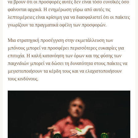
να βρουν ότι οι προσφορές αυτές δεν είναι τόσο ευνοϊκές όσο
φαίνονται αρχικά. Η ενημέρωση γύρω από αυτές τις
λεπτομέρειες είναι κρίσιμη για να διασφαλιστεί ότι οι παίκτες
γνωρίζουν τα πραγματικά οφέλη των προσφορών.
Μια στρατηγική προσέγγιση στην εκμετάλλευση των
μπόνους μπορεί να προσφέρει περισσότερες ευκαιρίες για
επιτυχία. Η καλή κατανόηση των όρων και της φύσης των
παιχνιδιών μπορεί να δώσει τη δυνατότητα στους παίκτες να
μεγιστοποιήσουν τα κέρδη τους και να ελαχιστοποιήσουν
τους κινδύνους.