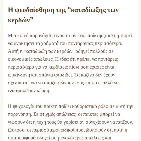
Η ψευδαίσθηση της “καταδίωξης των
κερδών”
Μια κοινή παρανόηση είναι ότι αν ένας παίκτης χάσει, μπορεί
να ανακτήσει τα χρήματά του ποντάροντας περισσότερα.
Αυτή η “καταδίωξη των κερδών” οδηγεί πολλούς σε
οικονομικές απώλειες. Η ιδέα ότι πρέπει να ποντάρεις
περισσότερο για να κερδίσεις πίσω όσα έχασες είναι
επικίνδυνη και σπάνια αποδίδει. Τα καζίνο δεν έχουν
σχεδιαστεί για να αποζημιώνουν τους παίκτες, αλλά να
εξασφαλίζουν κέρδη.
Η ψυχολογία του παίκτη παίζει καθοριστικό ρόλο σε αυτή την
παρανόηση. Σε στιγμές απώλειας, οι παίκτες μπορεί να
νιώσουν ότι η τύχη τους θα γυρίσει αν συνεχίσουν να παίζουν.
Ωστόσο, οι περισσότεροι ειδικοί προειδοποιούν ότι αυτή η
συμπεριφορά οδηγεί σε μεγαλύτερες απώλειες και