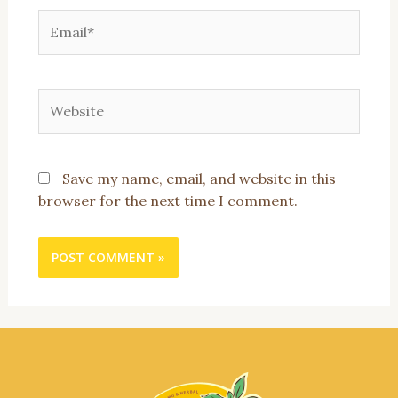
Email*
Website
Save my name, email, and website in this
browser for the next time I comment.