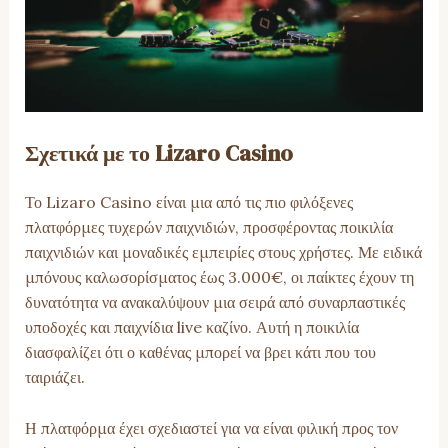
Σχετικά με το Lizaro Casino
Το Lizaro Casino είναι μια από τις πιο φιλόξενες
πλατφόρμες τυχερών παιχνιδιών, προσφέροντας ποικιλία
παιχνιδιών και μοναδικές εμπειρίες στους χρήστες. Με ειδικά
μπόνους καλωσορίσματος έως 3.000€, οι παίκτες έχουν τη
δυνατότητα να ανακαλύψουν μια σειρά από συναρπαστικές
υποδοχές και παιχνίδια live καζίνο. Αυτή η ποικιλία
διασφαλίζει ότι ο καθένας μπορεί να βρει κάτι που του
ταιριάζει.
Η πλατφόρμα έχει σχεδιαστεί για να είναι φιλική προς τον