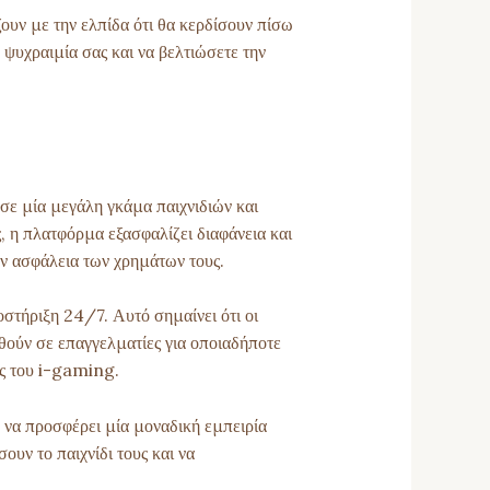
ζουν με την ελπίδα ότι θα κερδίσουν πίσω
ν ψυχραιμία σας και να βελτιώσετε την
σε μία μεγάλη γκάμα παιχνιδιών και
, η πλατφόρμα εξασφαλίζει διαφάνεια και
ην ασφάλεια των χρημάτων τους.
οστήριξη 24/7. Αυτό σημαίνει ότι οι
θούν σε επαγγελματίες για οποιαδήποτε
ις του i-gaming.
ο να προσφέρει μία μοναδική εμπειρία
ουν το παιχνίδι τους και να