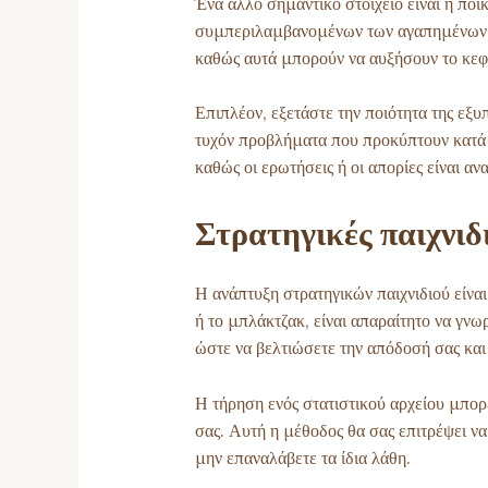
Ένα άλλο σημαντικό στοιχείο είναι η ποι
συμπεριλαμβανομένων των αγαπημένων σας
καθώς αυτά μπορούν να αυξήσουν το κεφά
Επιπλέον, εξετάστε την ποιότητα της εξ
τυχόν προβλήματα που προκύπτουν κατά τη
καθώς οι ερωτήσεις ή οι απορίες είναι αν
Στρατηγικές παιχνιδ
Η ανάπτυξη στρατηγικών παιχνιδιού είναι 
ή το μπλάκτζακ, είναι απαραίτητο να γνωρ
ώστε να βελτιώσετε την απόδοσή σας και
Η τήρηση ενός στατιστικού αρχείου μπορε
σας. Αυτή η μέθοδος θα σας επιτρέψει να
μην επαναλάβετε τα ίδια λάθη.