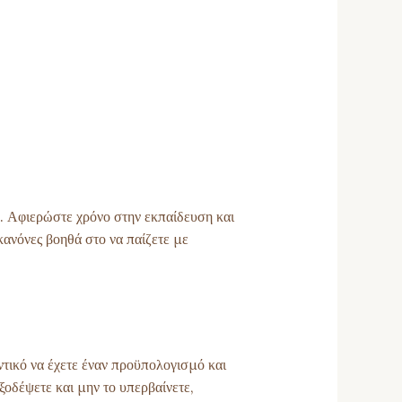
τε. Αφιερώστε χρόνο στην εκπαίδευση και
ανόνες βοηθά στο να παίζετε με
αντικό να έχετε έναν προϋπολογισμό και
ξοδέψετε και μην το υπερβαίνετε,