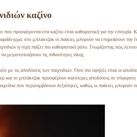
ιδιών καζίνο
που προσφέρονται στα καζίνο είναι καθοριστική για την επιτυχία. Κά
α παράδειγμα, στο μπλάκτζακ οι παίκτες μπορούν να επηρεάσουν την 
χνιδιών η τύχη παίζει πιο καθοριστικό ρόλο. Γνωρίζοντας πώς λειτουρ
να μεγιστοποιήσουν τις πιθανότητες νίκης.
ούν με τις αποδόσεις των παιχνιδιών. Όσο πιο υψηλές είναι οι αποδόσ
όκερ και το μπλάκτζακ προσφέρουν καλύτερες αποδόσεις σε σύγκριση 
παιχνίδια που περιλαμβάνουν δεξιότητες, καθώς οι παίκτες μπορούν 