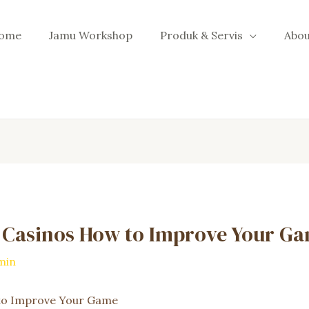
ome
Jamu Workshop
Produk & Servis
Abou
t Casinos How to Improve Your G
min
 to Improve Your Game