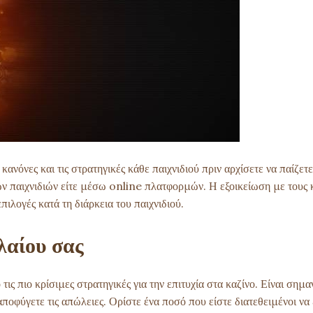
 κανόνες και τις στρατηγικές κάθε παιχνιδιού πριν αρχίσετε να παίζε
ν παιχνιδιών είτε μέσω online πλατφορμών. Η εξοικείωση με τους κ
πιλογές κατά τη διάρκεια του παιχνιδιού.
λαίου σας
 τις πιο κρίσιμες στρατηγικές για την επιτυχία στα καζίνο. Είναι σημ
αποφύγετε τις απώλειες. Ορίστε ένα ποσό που είστε διατεθειμένοι να 