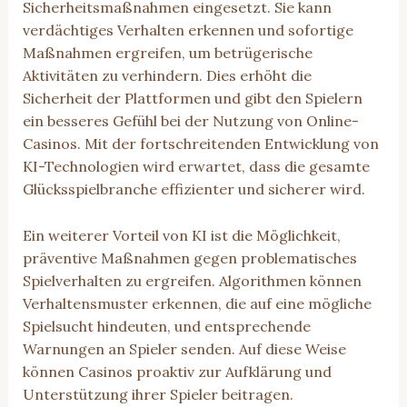
Sicherheitsmaßnahmen eingesetzt. Sie kann
verdächtiges Verhalten erkennen und sofortige
Maßnahmen ergreifen, um betrügerische
Aktivitäten zu verhindern. Dies erhöht die
Sicherheit der Plattformen und gibt den Spielern
ein besseres Gefühl bei der Nutzung von Online-
Casinos. Mit der fortschreitenden Entwicklung von
KI-Technologien wird erwartet, dass die gesamte
Glücksspielbranche effizienter und sicherer wird.
Ein weiterer Vorteil von KI ist die Möglichkeit,
präventive Maßnahmen gegen problematisches
Spielverhalten zu ergreifen. Algorithmen können
Verhaltensmuster erkennen, die auf eine mögliche
Spielsucht hindeuten, und entsprechende
Warnungen an Spieler senden. Auf diese Weise
können Casinos proaktiv zur Aufklärung und
Unterstützung ihrer Spieler beitragen.