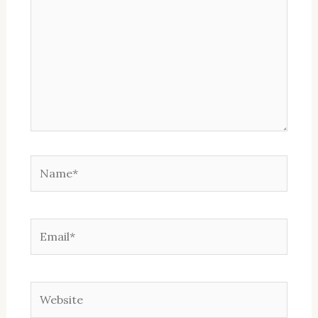
Name*
Email*
Website