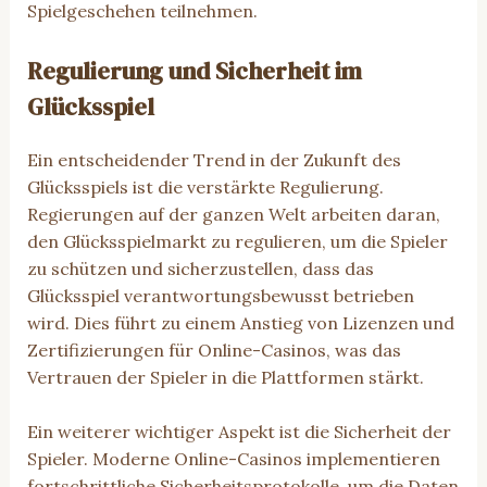
Spielgeschehen teilnehmen.
Regulierung und Sicherheit im
Glücksspiel
Ein entscheidender Trend in der Zukunft des
Glücksspiels ist die verstärkte Regulierung.
Regierungen auf der ganzen Welt arbeiten daran,
den Glücksspielmarkt zu regulieren, um die Spieler
zu schützen und sicherzustellen, dass das
Glücksspiel verantwortungsbewusst betrieben
wird. Dies führt zu einem Anstieg von Lizenzen und
Zertifizierungen für Online-Casinos, was das
Vertrauen der Spieler in die Plattformen stärkt.
Ein weiterer wichtiger Aspekt ist die Sicherheit der
Spieler. Moderne Online-Casinos implementieren
fortschrittliche Sicherheitsprotokolle, um die Daten