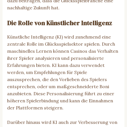
dazu beitragen, dass die Glücksspielbranche eine
nachhaltige Zukunft hat.
Die Rolle von Künstlicher Intelligenz
Künstliche Intelligenz (KI) wird zunehmend eine
zentrale Rolle im Glücksspielsektor spielen. Durch
maschinelles Lernen können Casinos das Verhalten
ihrer Spieler analysieren und personalisierte
Erfahrungen bieten. KI kann dazu verwendet
werden, um Empfehlungen für Spiele
auszusprechen, die den Vorlieben des Spielers
entsprechen, oder um maßgeschneiderte Boni
anzubieten. Diese Personalisierung führt zu einer
höheren Spielerbindung und kann die Einnahmen
der Plattformen steigern.
Darüber hinaus wird KI auch zur Verbesserung von