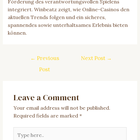
Förderung des verantwortungsvollen Spielens
integriert. Winbeatz zeigt, wie Online-Casinos den
aktuellen Trends folgen und ein sicheres,
spannendes sowie unterhaltsames Erlebnis bieten
können.
Post
←
Previous
Next Post
→
navigation
Post
Leave a Comment
Your email address will not be published.
Required fields are marked
*
Type
here..