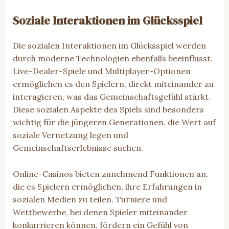
Soziale Interaktionen im Glücksspiel
Die sozialen Interaktionen im Glücksspiel werden
durch moderne Technologien ebenfalls beeinflusst.
Live-Dealer-Spiele und Multiplayer-Optionen
ermöglichen es den Spielern, direkt miteinander zu
interagieren, was das Gemeinschaftsgefühl stärkt.
Diese sozialen Aspekte des Spiels sind besonders
wichtig für die jüngeren Generationen, die Wert auf
soziale Vernetzung legen und
Gemeinschaftserlebnisse suchen.
Online-Casinos bieten zunehmend Funktionen an,
die es Spielern ermöglichen, ihre Erfahrungen in
sozialen Medien zu teilen. Turniere und
Wettbewerbe, bei denen Spieler miteinander
konkurrieren können, fördern ein Gefühl von