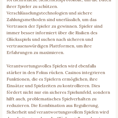
ihrer Spieler zu schützen.
Verschlüsselungstechnologien und sichere
Zahlungsmethoden sind unerlässlich, um das
Vertrauen der Spieler zu gewinnen. Spieler sind
immer besser informiert über die Risiken des
Glücksspiels und suchen nach sicheren und
vertrauenswürdigen Plattformen, um ihre
Erfahrungen zu maximieren.
Verantwortungsvolles Spielen wird ebenfalls
stärker in den Fokus rücken. Casinos integrieren
Funktionen, die es Spielern ermöglichen, ihre
Einsätze und Spielzeiten zu kontrollieren. Dies
fördert nicht nur ein sicheres Spielumfeld, sondern
hilft auch, problematisches Spielverhalten zu
reduzieren. Die Kombination aus Regulierung,
Sicherheit und verantwortungsvollem Spielen wird