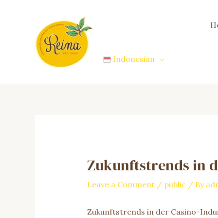
Skip
to
H
content
Indonesian
Zukunftstrends in d
Leave a Comment
/
public
/ By
ad
Zukunftstrends in der Casino-Indu