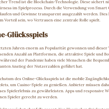
cher Trend ist die Blockchain-Technologie. Diese sichert 
airness im Spielprozess. Durch die Verwendung von Smart
r ablaufen und Gewinne transparent ausgezahlt werden. Dies
Vorteil sein, wo Vertrauen eine zentrale Rolle spielt.
e-Glücksspiels
letzten Jahren enorm an Popularität gewonnen und dieser 
senden Anzahl an Plattformen, die attraktive Spiele und Bo
während der Pandemie haben viele Menschen die Bequemli
kanten Anstieg der Nutzerzahlen geführt hat.
chstum des Online-Glücksspiels ist die mobile Zugänglichke
ets, um Casino-Spiele zu genießen. Anbieter müssen daher 
oses Spielerlebnis zu gewährleisten. Apps und responsive We
en Spieler gerecht zu werden.