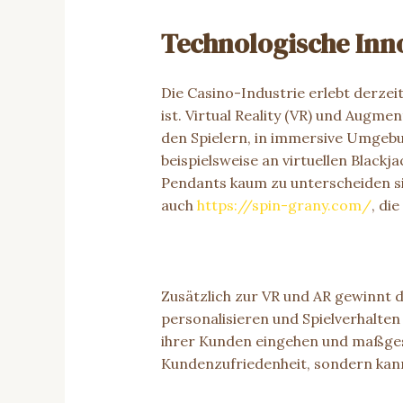
Technologische Inn
Die Casino-Industrie erlebt derze
ist. Virtual Reality (VR) und Augme
den Spielern, in immersive Umgebu
beispielsweise an virtuellen Blackj
Pendants kaum zu unterscheiden sin
auch
https://spin-grany.com/
, di
Zusätzlich zur VR und AR gewinnt di
personalisieren und Spielverhalten
ihrer Kunden eingehen und maßgesc
Kundenzufriedenheit, sondern kann 