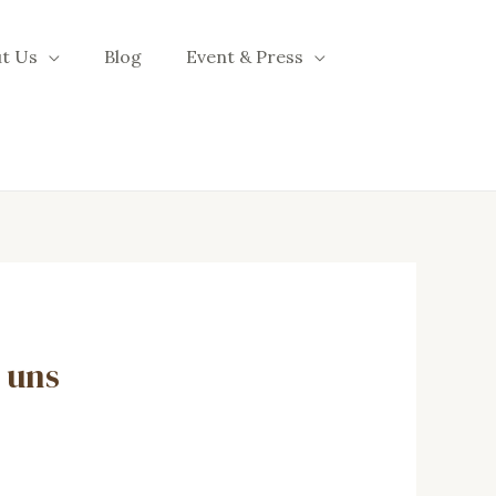
t Us
Blog
Event & Press
 uns