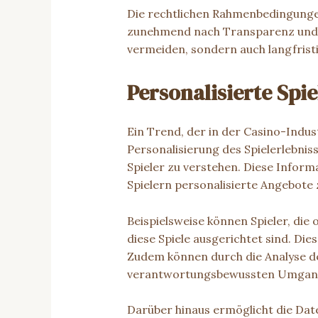
Die rechtlichen Rahmenbedingungen
zunehmend nach Transparenz und Fa
vermeiden, sondern auch langfristig
Personalisierte Spi
Ein Trend, der in der Casino-Indu
Personalisierung des Spielerlebni
Spieler zu verstehen. Diese Infor
Spielern personalisierte Angebote 
Beispielsweise können Spieler, die
diese Spiele ausgerichtet sind. Di
Zudem können durch die Analyse de
verantwortungsbewussten Umgang m
Darüber hinaus ermöglicht die Dat