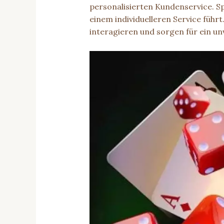
personalisierten Kundenservice. Sp
einem individuelleren Service führ
interagieren und sorgen für ein unv