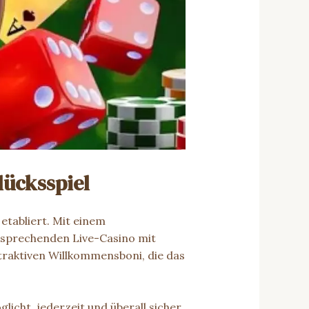
lücksspiel
etabliert. Mit einem
ansprechenden Live-Casino mit
ttraktiven Willkommensboni, die das
icht, jederzeit und überall sicher