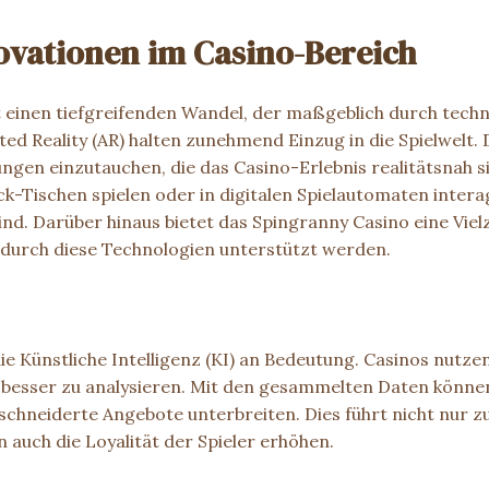
ovationen im Casino-Bereich
it einen tiefgreifenden Wandel, der maßgeblich durch tec
nted Reality (AR) halten zunehmend Einzug in die Spielwelt
ngen einzutauchen, die das Casino-Erlebnis realitätsnah 
ack-Tischen spielen oder in digitalen Spielautomaten intera
d. Darüber hinaus bietet das Spingranny Casino eine Viel
e durch diese Technologien unterstützt werden.
e Künstliche Intelligenz (KI) an Bedeutung. Casinos nutzen
 besser zu analysieren. Mit den gesammelten Daten können 
hneiderte Angebote unterbreiten. Dies führt nicht nur z
auch die Loyalität der Spieler erhöhen.