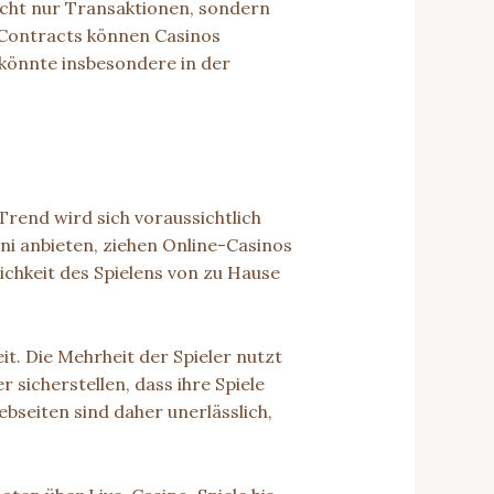
nicht nur Transaktionen, sondern
 Contracts können Casinos
 könnte insbesondere in der
Trend wird sich voraussichtlich
ni anbieten, ziehen Online-Casinos
chkeit des Spielens von zu Hause
it. Die Mehrheit der Spieler nutzt
sicherstellen, dass ihre Spiele
bseiten sind daher unerlässlich,