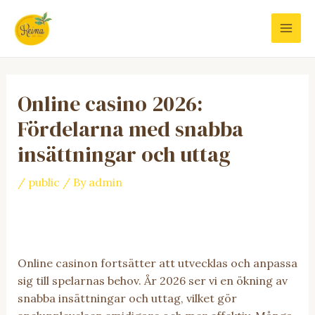
Skip
to
MAI
content
MEN
Online casino 2026:
Fördelarna med snabba
insättningar och uttag
/
public
/ By
admin
Online casinon fortsätter att utvecklas och anpassa
sig till spelarnas behov. År 2026 ser vi en ökning av
snabba insättningar och uttag, vilket gör