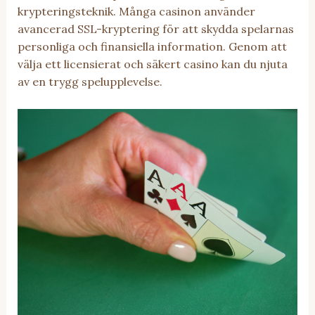
krypteringsteknik. Många casinon använder
avancerad SSL-kryptering för att skydda spelarnas
personliga och finansiella information. Genom att
välja ett licensierat och säkert casino kan du njuta
av en trygg spelupplevelse.