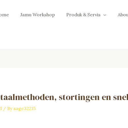
ome
Jamu Workshop
Produk & Servis
Abou
betaalmethoden, stortingen en sn
d
/ By
sage32215