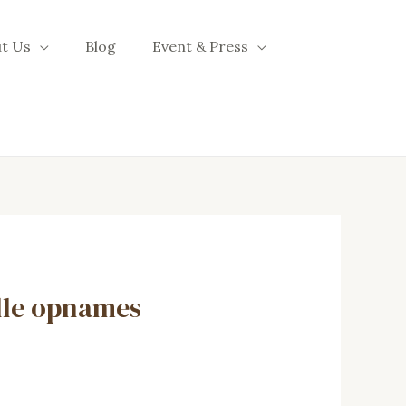
t Us
Blog
Event & Press
elle opnames